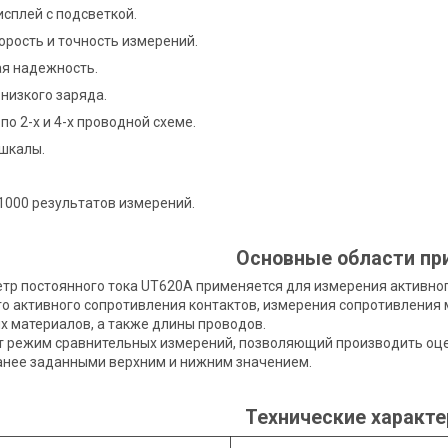
сплей с подсветкой.
орость и точность измерений.
я надежность.
низкого заряда.
по 2-х и 4-х проводной схеме.
шкалы.
1000 результатов измерений.
Основные области пр
р постоянного тока UT620A применяется для измерения активног
о активного сопротивления контактов, измерения сопротивления
 материалов, а также длины проводов.
т режим сравнительных измерений, позволяющий производить оц
анее заданными верхним и нижним значением.
Технические характ