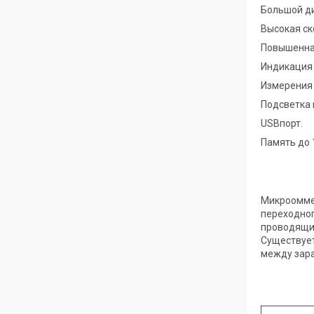
Большой ди
Высокая ск
Повышенна
Индикация 
Измерения 
Подсветка 
USBпорт.
Память до 
Микрооммет
переходног
проводящих
Существуе
между зар