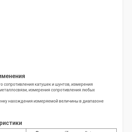
именения
о сопротивления катушек и шунтов, измерения
 металлосвязи, измерения сопротивления любых
енку нахождения измеряемой величины в диапазоне
еристики