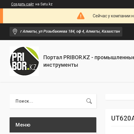
Создать сайт
на Satu.kz
Сейчас у компании н
г Алматы, ул Розыбакиева 184, оф 4, Алматы, Казахстан
Портал PRIBOR.KZ - промышленны
инструменты
UT620A