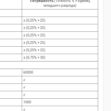
Погрешность
(Точность % + единиц
младшего разряда)
± (0,25% + 25)
± (0,25% + 25)
± (0,25% + 25)
± (0,25% + 25)
± (0,25% + 25)
± (0,75% + 30)
60000
√
√
√
1000
√