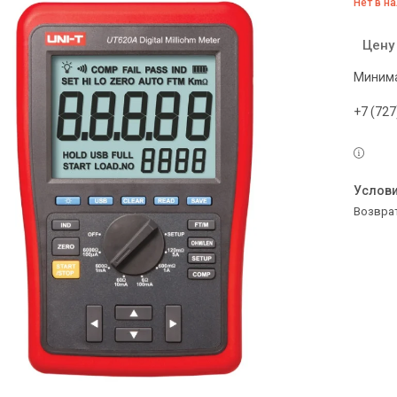
Нет в н
Цену
Минима
+7 (727
возвра