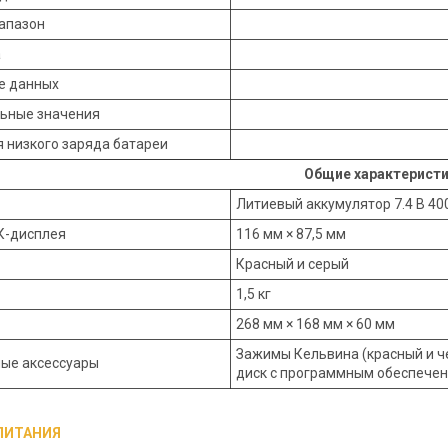
апазон
а
е данных
ьные значения
 низкого заряда батареи
Общие характерист
Литиевый аккумулятор 7.4 В 40
К-дисплея
116 мм × 87,5 мм
Красный и серый
1,5 кг
268 мм × 168 мм × 60 мм
Зажимы Кельвина (красный и чер
ые аксессуары
диск с программным обеспече
ПИТАНИЯ