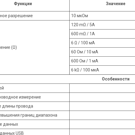
Функции
Значение
ное разрешение
10 мкОм
120 mΩ / 5A
600 mΩ / 1A
6 Ω / 100 мА
ение (Ω)
60 Ом / 10 мА
600 Ом / 1 мА
6 kΩ / 100 мкA
Особенности
ей
роводное измерение
е длины провода
евышения границ диапазона
е данных
 данных USB