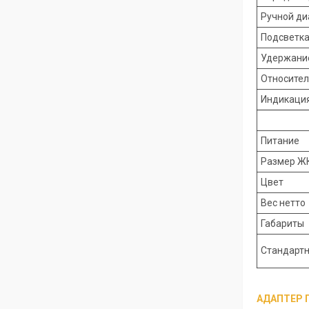
Ручной ди
Подсветк
Удержани
Относител
Индикация
Питание
Размер Ж
Цвет
Вес нетто
Габариты
Стандартн
АДАПТЕР 