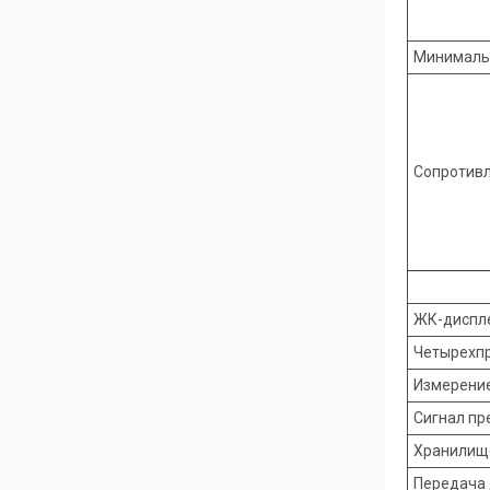
Минималь
Сопротивл
ЖК-диспл
Четырехп
Измерени
Сигнал пр
Хранилищ
Передача