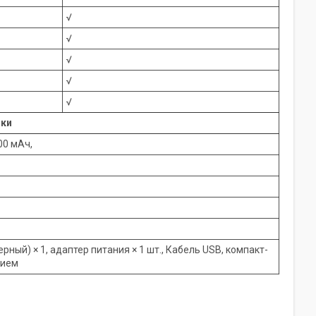
√
√
√
√
√
ики
00 мAч,
ный) × 1, адаптер питания × 1 шт., Кабель USB, компакт-
нием