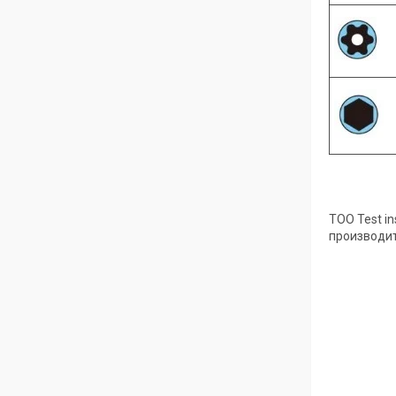
ТОО Test i
производит