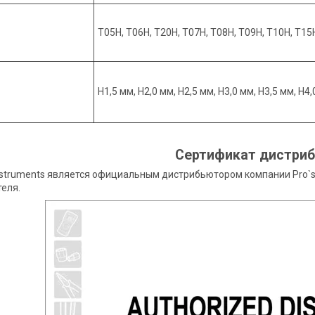
T05H, T06H, T20H, T07H, T08H, T09H, T10H, T15
H1,5 мм, H2,0 мм, H2,5 мм, H3,0 мм, H3,5 мм, H4
Сертификат дистри
nstruments является официальным дистрибьютором компании Pro`s
еля.