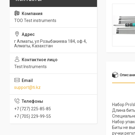
ТОО Test instruments
г Алматы, ул Розыбакиева 184, оф 4,
Алматы, Казахстан
Test Instruments
Описан
support@ti.kz
Набор Pro'
+7 (727) 225-85-85
Длина биты
Специальны
+7 (705) 229-99-55
Набор упак
Биты не вы
ручки регу