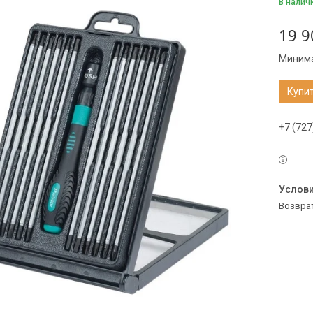
В налич
19 9
Минима
Купи
+7 (727
возвра