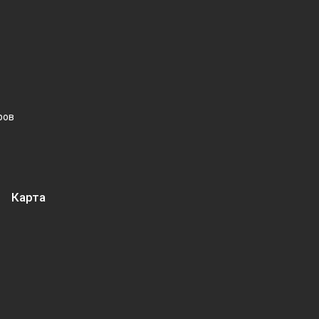
ров
Карта