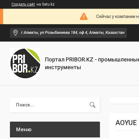
Создать сайт
на Satu.kz
Сейчас у компании н
г Алматы, ул Розыбакиева 184, оф 4, Алматы, Казахстан
Портал PRIBOR.KZ - промышленны
инструменты
AOYUE 