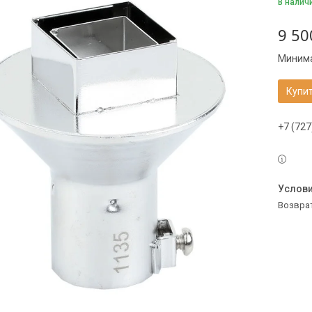
В налич
9 50
Минима
Купи
+7 (727
возвра