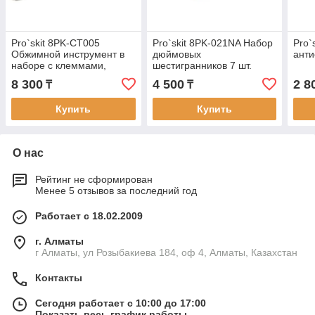
Pro`skit 8PK-CT005
Pro`skit 8PK-021NA Набор
Pro`
Обжимной инструмент в
дюймовых
анти
наборе с клеммами,
шестигранников 7 шт.
160мм
8 300
4 500
2 8
₸
₸
Купить
Купить
О нас
Рейтинг не сформирован
Менее 5 отзывов за последний год
Работает с 18.02.2009
г. Алматы
г Алматы, ул Розыбакиева 184, оф 4, Алматы, Казахстан
Контакты
Сегодня работает с 10:00 до 17:00
Показать весь график работы