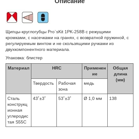
Описание
Щипцы-круглогубцы Pro`sKit 1PK-258B с режущими
кромками, с насечками на гранях, с возвратной пружиной, с
регулируемым винтом и не скользящими ручками из
двухкомпонентного материала.
Упаковка: блистер
Материал
HRC
Применен
Общая
ие
длина
(мм)
Твердость
Рабочая
медь
зона
Сталь
43˚±3˚
53˚±3˚
Ø 1,0 мм
138
конструкц
ионная
углеродис
тая S55C