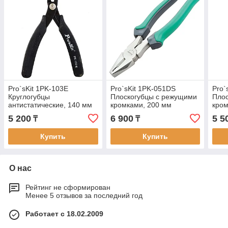
Pro`sKit 1PK-103E
Pro`sKit 1PK-051DS
Pro`
Круглогубцы
Плоскогубцы с режущими
Пло
антистатические, 140 мм
кромками, 200 мм
кро
5 200
6 900
5 5
₸
₸
Купить
Купить
О нас
Рейтинг не сформирован
Менее 5 отзывов за последний год
Работает с 18.02.2009