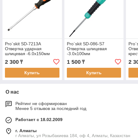
Pro`skit SD-7213A
Pro`skit SD-086-S7
Pro`
Отвертка ударная
Отвертка шлицевая
Отве
шлицевая -6.0х150мм
-3.0х100мм
крес
PH2
2 300
1 500
2 3
₸
₸
Купить
Купить
О нас
Рейтинг не сформирован
Менее 5 отзывов за последний год
Работает с 18.02.2009
г. Алматы
г Алматы, ул Розыбакиева 184, оф 4, Алматы, Казахстан