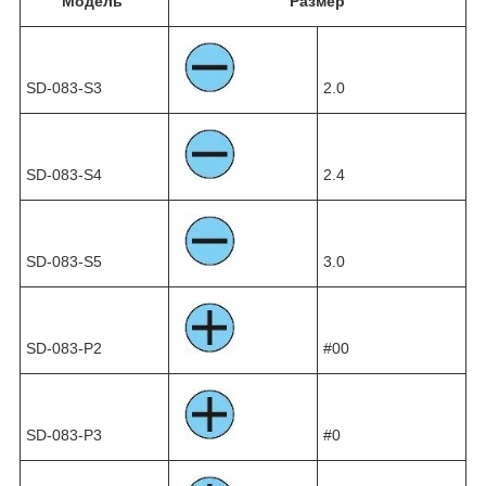
Модель
Размер
SD-083-S3
2.0
SD-083-S4
2.4
SD-083-S5
3.0
SD-083-P2
#00
SD-083-P3
#0