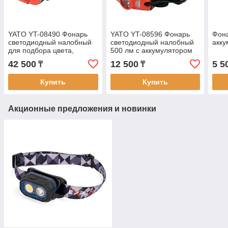
YATO YT-08490 Фонарь
YATO YT-08596 Фонарь
Фона
светодиодный налобный
светодиодный налобный
акк
для подбора цвета,
500 лм с аккумулятором
аккумуляторный
42 500
12 500
5 5
₸
₸
Купить
Купить
Акционные предложения и новинки