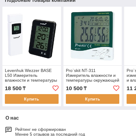
Подобные товары компании
Levenhuk Wezzer BASE
Pro`skit NT-311
Pro`
L50 Измеритель
Измеритель влажности и
изме
влажности и температуры
температуры окружающей
и вл
окружающей среды
среды
18 500
10 500
11 
₸
₸
Купить
Купить
О нас
Рейтинг не сформирован
Менее 5 отзывов за последний год