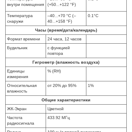
внутри помещения
(+50...+122 °F)
Температура
–40...+70 °C (–
0.1°C
снаружи
40...+158 °F)
Часы (время/дата/календарь)
Формат времени
24 часа, 12 часов
Будильник
с функцией
повтора
Гигрометр (влажность воздуха)
Единицы
% (RH)
измерения
Относительная
от 20% до 95%
1%
влажность
Общие характеристики
ЖК-Экран
Цветной
Частота
433.92 МГц
радиосигнала