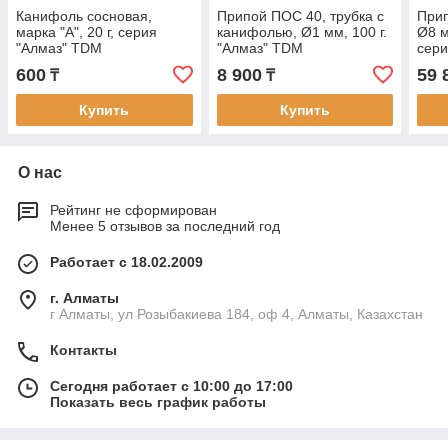
Канифоль сосновая,
Припой ПОС 40, трубка с
Прип
марка "А", 20 г, серия
канифолью, Ø1 мм, 100 г.
Ø8 м
"Алмаз" TDM
"Алмаз" TDM
сери
600
8 900
59 
₸
₸
Купить
Купить
О нас
Рейтинг не сформирован
Менее 5 отзывов за последний год
Работает с 18.02.2009
г. Алматы
г Алматы, ул Розыбакиева 184, оф 4, Алматы, Казахстан
Контакты
Сегодня работает с 10:00 до 17:00
Показать весь график работы