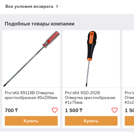
Все условия возврата
Подобные товары компании
Pro'sKit 89118B Отвертка
Pro'sKit 9SD-202B
Pro'
крестообразная #0х200мм
Отвертка крестообразная
Отве
#1х75мм
#2х
700
1 500
1 5
₸
₸
Купить
Купить