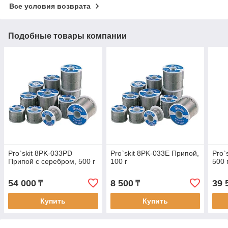
Все условия возврата
Подобные товары компании
Pro`skit 8PK-033PD
Pro`skit 8PK-033E Припой,
Pro`
Припой с серебром, 500 г
100 г
500 
54 000
8 500
39 
₸
₸
Купить
Купить