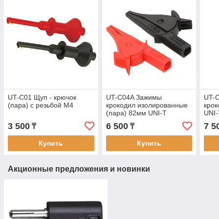
UT-C01 Щуп - крючок
UT-C04A Зажимы
UT-
(пара) с резьбой M4
крокодил изолированные
крок
(пара) 82мм UNI-T
UNI-
3 500
6 500
7 5
₸
₸
Купить
Купить
Акционные предложения и новинки