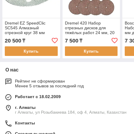
Dremel EZ SpeedClic
Dremel 420 Набор
Bosc
SC545 Алмазный
отрезных дисков для
Набо
отрезной круг 38 мм
тяжёлых работ 24 мм, 20
мм д
штук
20 500
7 500
7 3
₸
₸
Купить
Купить
О нас
Рейтинг не сформирован
Менее 5 отзывов за последний год
Работает с 18.02.2009
г. Алматы
г Алматы, ул Розыбакиева 184, оф 4, Алматы, Казахстан
Контакты
Сегодня выходной