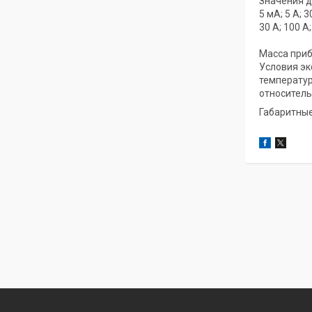
Значения д
5 мА; 5 А; 
30 А; 100 
Масса прибо
Условия эк
температура
относитель
Габаритные