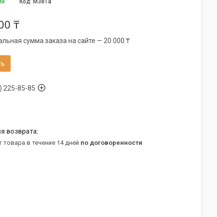
ии
Код:
М381а
00 ₸
льная сумма заказа на сайте — 20 000 ₸
ть
) 225-85-85
т товара в течение 14 дней
по договоренности