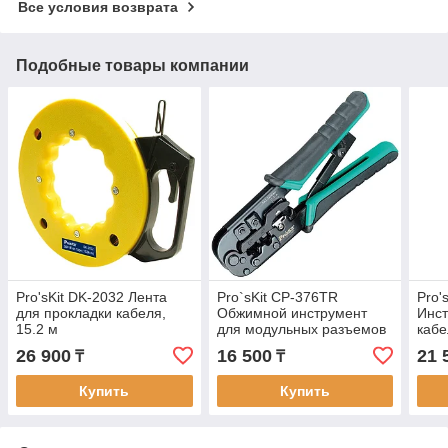
Все условия возврата
Подобные товары компании
Pro'sKit DK-2032 Лента
Pro`sKit CP-376TR
Pro'
для прокладки кабеля,
Обжимной инструмент
Инст
15.2 м
для модульных разъемов
кабе
4/6/8P
плин
26 900
16 500
21 
₸
₸
Купить
Купить