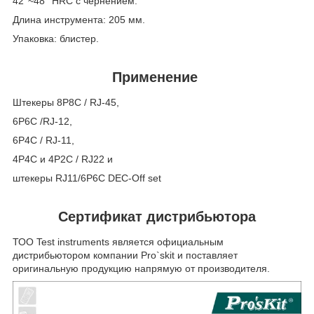
42°~48° HRC с чернением.
Длина инструмента: 205 мм.
Упаковка: блистер.
Применение
Штекеры 8P8C / RJ-45,
6P6C /RJ-12,
6P4C / RJ-11,
4P4C и 4P2C / RJ22 и
штекеры RJ11/6P6C DEC-Off set
Сертификат дистрибьютора
ТОО Test instruments является официальным
дистрибьютором компании Pro`skit и поставляет
оригинальную продукцию напрямую от производителя.