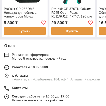
Pro`skit CP-236DM6
Pro`skit CP-376TN Обжим
Pro`
Насадка для обжима
RJ45 Open-Pass,
Обж
коннекторов Molex
RJ11/RJ12, 4P/4C, 190 мм
для 
8P8C/RJ45
4/6/
5 800
29 800
16 
₸
₸
Купить
Купить
О нас
Рейтинг не сформирован
Менее 5 отзывов за последний год
Работает с 18.02.2009
г. Алматы
г Алматы, ул Розыбакиева 184, оф 4, Алматы, Казахстан
Контакты
Сегодня работает с 10:00 до 17:00
Показать весь график работы