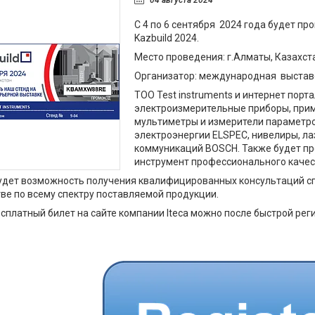
04 августа 2024
С 4 по 6 сентября 2024 года будет пр
Kazbuild 2024.
Место проведения: г.Алматы, Казахста
Организатор: международная выставо
ТОО Test instruments и интернет порта
электроизмерительные приборы, прим
мультиметры и измерители параметро
электроэнергии ELSPEC, нивелиры, ла
коммуникаций BOSCH. Также будет пр
инструмент профессионального качеств
будет возможность получения квалифицированных консультаций с
ве по всему спектру поставляемой продукции.
сплатный билет на сайте компании Iteca можно после быстрой ре