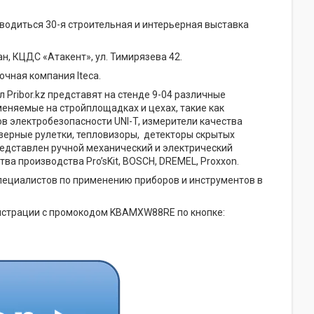
оводиться 30-я строительная и интерьерная выставка
н, КЦДС «Атакент», ул. Тимирязева 42.
чная компания Iteca.
л Pribor.kz представят на стенде 9-04 различные
еняемые на стройплощадках и цехах, такие как
в электробезопасности UNI-T, измерители качества
зерные рулетки, тепловизоры, детекторы скрытых
едставлен ручной механический и электрический
а производства Pro’sKit, BOSCH, DREMEL, Proxxon.
пециалистов по применению приборов и инструментов в
гистрации с промокодом KBAMXW88RE по кнопке: