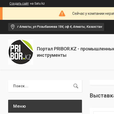
Создать сайт
на Satu.kz
Сейчас у компании нераб
г Алматы, ул Розыбакиева 184, оф 4, Алматы, Казахстан
Портал PRIBOR.KZ - промышленны
инструменты
Выставка