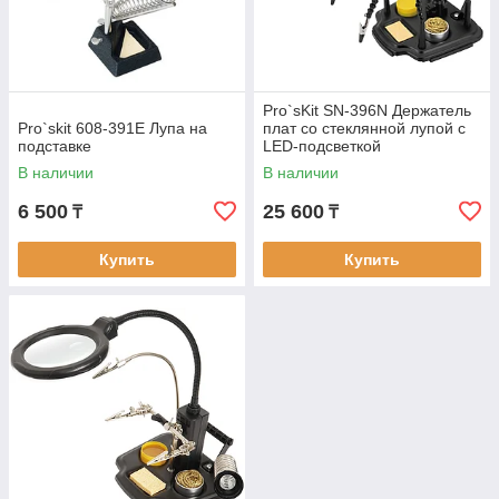
Pro`sKit SN-396N Держатель
Pro`skit 608-391E Лупа на
плат со стеклянной лупой с
подставке
LED-подсветкой
В наличии
В наличии
6 500
25 600
₸
₸
Купить
Купить