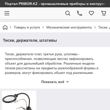
Портал PRIBOR.KZ - промышленные приборы и инструмен
Товары и услуги
Механические инструменты
Тиски,
Тиски, держатели, штативы
Тиски, держатели плат, третья рука, штативы -
приспособления, позволяющие жестко зафиксировать
объект для дальнейшей обработки. Различные модели
тисков рассчитаны на предметы разнообразной формы и
размеров, могут фиксировать объект под различными
углами. Кроме того, тиски способны заменить струбцины,
Показать всё
например, когда необходимо плотно прижать друг к другу
две заготовки при склеивании или при одновременной
обработке двух и более деталей.
Вы можете выбрать и купить тиски, держатели, штативы с
бесплатной доставкой по всему Казахстану.