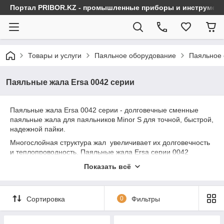
Портал PRIBOR.KZ - промышленные приборы и инструмен
Товары и услуги
Паяльное оборудование
Паяльное 
Паяльные жала Ersa 0042 серии
Паяльные жала Ersa 0042 серии - долговечные сменные
паяльные жала для паяльников Minor S для точной, быстрой,
надежной пайки.
Многослойная структура жал увеличивает их долговечность
и теплопроводность. Паяльные жала Ersa серии 0042
выпускаются в бессвинцовом исполнении.
Показать всё
Вы можете выбрать и купить паяльные жала Ersa 0042 серии
с бесплатной доставкой по всему Казахстану.
ВНИМАНИЕ!
: паяльные жала Ersa не допускают
Сортировка
0
Фильтры
никакой заточки или формовки!