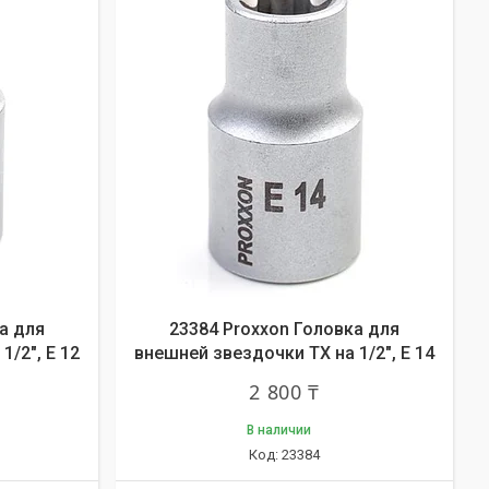
а для
23384 Proxxon Головка для
1/2", E 12
внешней звездочки ТХ на 1/2", E 14
2 800 ₸
В наличии
23384