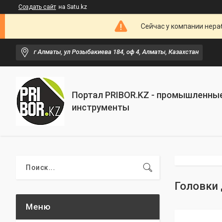
Создать сайт
на Satu.kz
Сейчас у компании нераб
г Алматы, ул Розыбакиева 184, оф 4, Алматы, Казахстан
Портал PRIBOR.KZ - промышленны
инструменты
Головки 