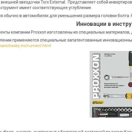
 внешней звездочки Torx External. Представляет собой инвертиро
нструмент имеет соответствующее углубление.
я обычно в автомобилях для уменьшения размера головки болта. 
Инновации в инстр
менты компании Proxxon изготовлены из специальных материалов
влении применяются специальные запатентованные инновационные
anicheskij-instrument.html