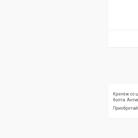
Крепёж со ш
болта. Анти
Приобретай