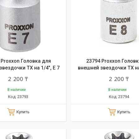
 Proxxon Головка для
23794 Proxxon Головк
вездочки ТХ на 1/4", E 7
внешней звездочки ТХ на 
2 200 ₸
2 200 ₸
В наличии
В наличии
23793
23794
Купить
Купить