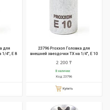
а для
23796 Proxxon Головка для
1/4", E 8
внешней звездочки ТХ на 1/4", E 10
2 200 ₸
В наличии
23796
Купить