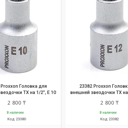
 Proxxon Головка для
23382 Proxxon Головк
вездочки ТХ на 1/2", E 10
внешней звездочки ТХ на 
2 800 ₸
2 800 ₸
В наличии
В наличии
23380
23382