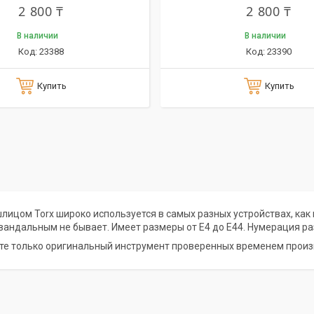
2 800 ₸
2 800 ₸
В наличии
В наличии
23388
23390
Купить
Купить
лицом Torx широко используется в самых разных устройствах, как
вандальным не бывает. Имеет размеры от E4 до E44. Нумерация ра
те только оригинальный инструмент проверенных временем произ