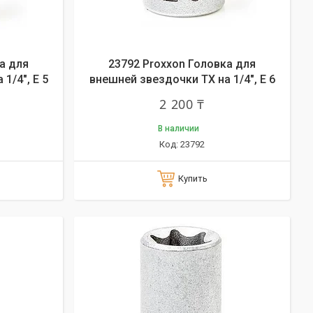
а для
23792 Proxxon Головка для
1/4", E 5
внешней звездочки ТХ на 1/4", E 6
2 200 ₸
В наличии
23792
Купить