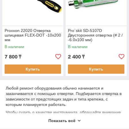
Proxxon 22020 Отвертка
Pro`skit SD-5107D
шлицевая FLEX-DOT -10x200
Двусторонняя отвертка (# 2 /
мм
-6.0x100 мм)
В наличии
В наличии
7 800
2 400
₸
₸
Купить
Купить
Любой ремонт оборудования обычно начинается и
заканчивается с помощью отвертки. Подбирается отвертка в
зависимости от предстоящих задач и типа крепежа, с
которым планируется работать.
Чтобы судить о качестве инструмента, обращайте внимание
на такие параметры, как сплав, из которого изготовлен
Показать всё
стержень отвертки (универсальный Cr-V или хром-
ванадиевый), на прочность стержня, на материал рукоятки