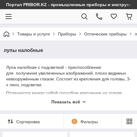
Портал PRIBOR.KZ - промышленные приборы и инструмен
Товары и услуги
Приборы
Оптические приборы
л
лупы налобные
Лупа налобная с подсветкой - приспособление
для получения увеличенных изображений, плохо видимых
невооружённым глазом. Состоит из крепления для головы, 3-
х линз, подсветки.
Отличаются между собой способом крепления на голове,
количеством светодиодов для подсветки, коэффициентом
Показать всё
увеличения.
В данном разделе вы можете ознакомиться, выбрать и
купить налобные лупы с бесплатной доставкой по
Сортировка
0
Фильтры
Казахстану.