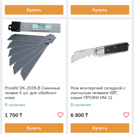
Купить
Купить
ProsKit DK-2039-B Сменные
Нож монтерский складной с
лезвия 6 шт. для обойного
изогнутым лезвием КВТ,
ножа
серия ПРОФИ НМ-11
В наличии
В наличии
1 700
6 800
₸
₸
Купить
Купить