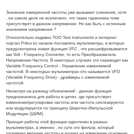
Значение измеренной частоты уже вызывает сомнения, хотя
, на самом деле не исключено, что такая гармоника тоже
присутствует в данном напряжении. Но как быть с истинным
значением напряжения ?
Относительно недавно ТОО Test instruments и интернет
портал
Pribor.kz
начали поставлять мультиметры, в которых
предусмотрена новая функция VFC , что расшифровывается
как Volt - Frequency Converter, то есть Преобразователь
Напряжение-Частота. В некоторых случаях это переводят как
Variable Frequency Control - Управление изменяемой
частотой. В некоторых мультиметрах это называется VFD
(Variable Frequency Drive) - драйверы с изменяемой
частотой.
Несмотря на разницу обозначений - данная функция
предназначена для работы в цепях, где присутствует
изменение/регулировка частоты или частота синтезируется
или модулируется по принципу Широтно-Импульсной
Модуляции (ШИМ).
Принцип работы этой функции идентичен в разных
мультиметрах, а именно , по сути это фильтр, который
отсеивает верхние частоты и подает на измерение основную