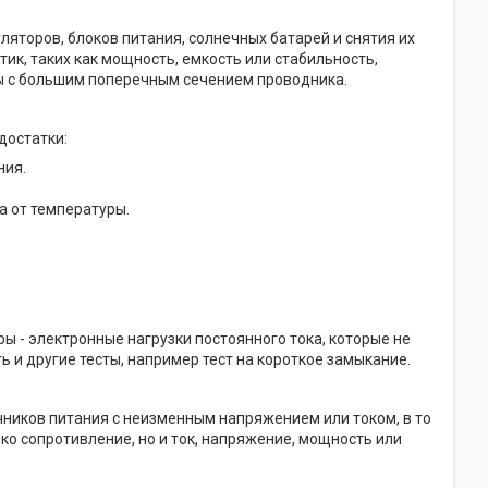
ляторов, блоков питания, солнечных батарей и снятия их
ик, таких как мощность, емкость или стабильность,
ы с большим поперечным сечением проводника.
достатки:
ния.
а от температуры.
 - электронные нагрузки постоянного тока, которые не
 и другие тесты, например тест на короткое замыкание.
очников питания с неизменным напряжением или током, в то
о сопротивление, но и ток, напряжение, мощность или