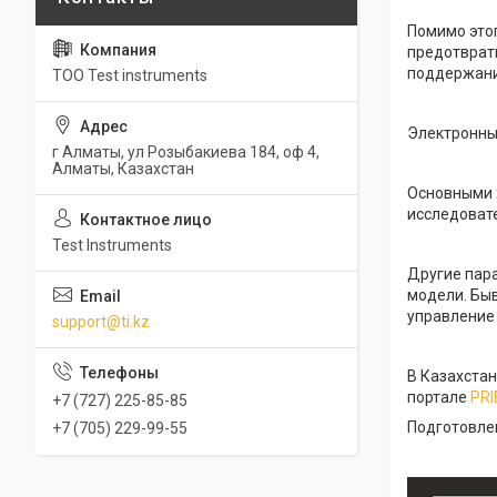
Помимо это
предотврат
поддержани
ТОО Test instruments
Электронны
г Алматы, ул Розыбакиева 184, оф 4,
Алматы, Казахстан
Основными 
исследовате
Test Instruments
Другие пара
модели. Бы
управление 
support@ti.kz
В Казахстан
портале
PRI
+7 (727) 225-85-85
Подготовлен
+7 (705) 229-99-55