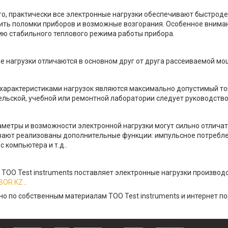
го, практически все электронные нагрузки обеспечивают быстрод
ить поломки приборов и возможные возгорания. Особенное вниман
ю стабильного теплового режима работы прибора.
е нагрузки отличаются в основном друг от друга рассеиваемой м
характеристиками нагрузок являются максимально допустимый ток
льской, учебной или ремонтной лаборатории следует руководств
метры и возможности электронной нагрузки могут сильно отличать
вают реализованы дополнительные функции: импульсное потребле
с компьютера и т.д..
 ТОО Test instruments поставляет электронные нагрузки производ
BOR.KZ
.
о по собственным материалам ТОО Test instruments и интернет пор