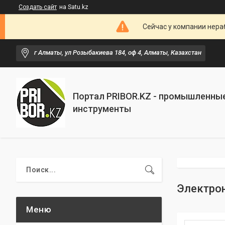
Создать сайт
на Satu.kz
Сейчас у компании нераб
г Алматы, ул Розыбакиева 184, оф 4, Алматы, Казахстан
Портал PRIBOR.KZ - промышленны
инструменты
Электро