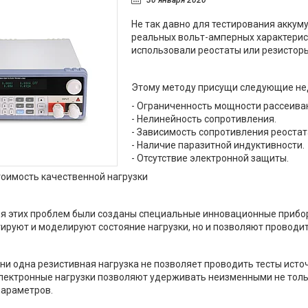
30 января 2020
Не так давно для тестирования аккуму
реальных вольт-амперных характерист
использовали реостаты или резистор
Этому методу присущи следующие не
- Ограниченность мощности рассеива
- Нелинейность сопротивления.
- Зависимость сопротивления реостат
- Наличие паразитной индуктивности.
- Отсутствие электронной защиты.
тоимость качественной нагрузки
я этих проблем были созданы специальные инновационные приборы
ируют и моделируют состояние нагрузки, но и позволяют проводить
 ни одна резистивная нагрузка не позволяет проводить тесты ист
лектронные нагрузки позволяют удерживать неизменными не тольк
параметров.