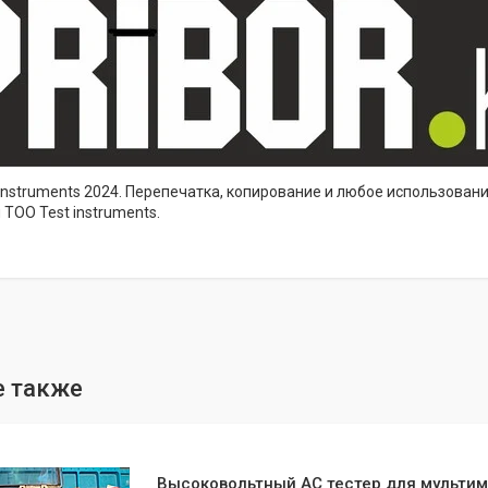
instruments 2024. Перепечатка, копирование и любое использован
ТОО Test instruments.
Высоковольтный AC тестер для мульти