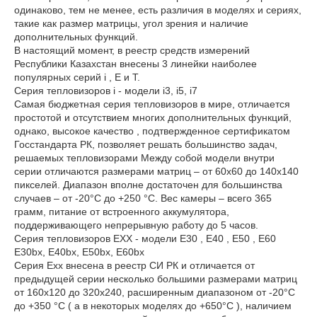
одинаково, тем не менее, есть различия в моделях и сериях,
такие как размер матрицы, угол зрения и наличие
дополнительных функций.
В настоящий момент, в реестр средств измерений
Республики Казахстан внесены 3 линейки наиболее
популярных серий i , E и T.
Серия тепловизоров i - модели i3, i5, i7
Самая бюджетная серия тепловизоров в мире, отличается
простотой и отсутствием многих дополнительных функций,
однако, высокое качество , подтвержденное сертификатом
Госстандарта РК, позволяет решать большинство задач,
решаемых тепловизорами Между собой модели внутри
серии отличаются размерами матриц – от 60х60 до 140х140
пикселей. Диапазон вполне достаточен для большинства
случаев – от -20°C до +250 °C. Вес камеры – всего 365
грамм, питание от встроенного аккумулятора,
поддерживающего непрерывную работу до 5 часов.
Серия тепловизоров EXX - модели E30 , E40 , E50 , E60
E30bx, E40bx, E50bx, E60bx
Серия Exx внесена в реестр СИ РК и отличается от
предыдущей серии несколько большими размерами матриц
от 160х120 до 320х240, расширенным диапазоном от -20°C
до +350 °C ( а в некоторых моделях до +650°C ), наличием