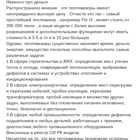
Немного про деньги
Распространено мнение , что тепловизоры имеют
неоправданно высокую цену . Отчасти это так – самый
простейший тепловизор , например Flir i3 , может стоить от
395 000 тенге , а иные модели с более высоким
разрешением и дополнительными функциями могут иметь
стоимость в 3-5 а то и в 10 раз большую .
Однако, тепловизоры существенно экономят время, деньги,
энергию, имущество поскольку способны выполнять самые
различные задачи:
1.В сфере строительства и ЖКХ: определение мест утечек
тепла и холода, повреждений теплоизоляции, выбраковка
дефектов в системах и устройствах отопления и
кондиционирования
2.В сфере электроэнергетики: определение мест перегрузки
и перегрева кабелей, пробоя изоляции, перегрева
трансформаторов, пробой изоляции и множество других
задач, выполняемых без отключения питания мгновенно,
точно, безопасно и дистанционно
3.В сфере любой промышленности: определение дефектов
подшипников и любых деталей, работающих с трением,
диагностика любого промышленного оборудования
Внесенные в реестр СИ РК модели
Несмотря на то, что все тепловизоры технически устроены