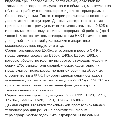
видеокамеры, позволяющей вести съемку объектов не
только в инфракрасных лучах, но и в обычных, что несколько
облегчает работу с тепловизором и делает термограммы
более наглядными. Также, в серии реализованы некоторые
дополнительные функции. Данные усовершенствования
привели к некоторому увеличению массы камеры – 0,825 кг
и несколько меньшему времени непрерывной работы ( до 4
часов ). В основном тепловизоры серии EXX Применяются
для целей технической диагностики в энергетике,
машиностроении, индустрии и т.д..
Серия тепловизоров EXXbx, внесенная в реестр СИ РК,
представлена моделями E30bx, E40bx, E50bx, E60bx,
которые абсолютно идентичны соответствующим моделям
серии EXX, однако, ряд специфических характеристик
предполагает использование данной серии на объектах
строительства и ЖКХ. Приборы данной серии обладают
усеченным диапазоном температур от -20°C до +120 °C, но
при этом имеют дополнительные функции контроля
теплоизоляции и влажности.
Серия тепловизоров Txx, модели T250, T335, T420, T440,
T420bx, T440bx, T620, T640, T620bx, T640bx
Данная серия является топ-линейкой профессиональных
тепловизоров для решения практически любых
термографических задач. Сконструированы по самым